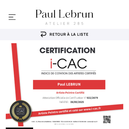
RETOUR À LA LISTE
mes portraits
cours & ateliers
stages
ma galerie
Actualités