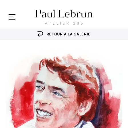
RETOUR À LA GALERIE
mes portraits
cours & ateliers
stages
ma galerie
Actualités