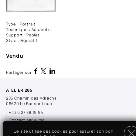
Type : Portrait
Technique : Aquarelle
Support : Papier
Style : Figuratif
Vendu
Partager sur
ATELIER 285
285 Chemin des Adrechs
06620 Le Bar sur Loup
+33 6 27 88 19 94
Contact par e-mail
Ce site utilise des cookies pour assurer son bon
INFORMATIONS LÉGALES