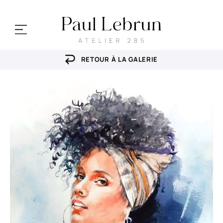
RETOUR À LA GALERIE
mes portraits
cours & ateliers
stages
ma galerie
Actualités