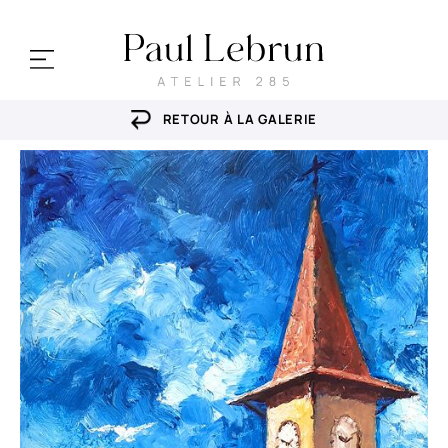
RETOUR À LA GALERIE
mes portraits
cours & ateliers
stages
ma galerie
Actualités