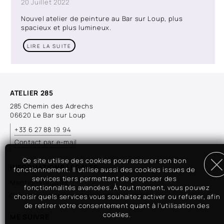
20 Juillet 2022
Nouvel atelier de peinture au Bar sur Loup, plus
spacieux et plus lumineux.
LIRE LA SUITE
ATELIER 285
285 Chemin des Adrechs
06620 Le Bar sur Loup
+33 6 27 88 19 94
Contact par e-mail
Ce site utilise des cookies pour assurer son bon
INFORMATIONS LÉGALES
fonctionnement. Il utilise aussi des cookies issues de
services tiers permettant de proposer des
Mentions légales
fonctionnalités avancées. À tout moment, vous pouvez
Conditions générales de vente et d'utilisation
choisir quels services vous souhaitez activer ou refuser, afin
de retirer votre consentement quant à l'utilisation des
cookies.
ME SUIVRE